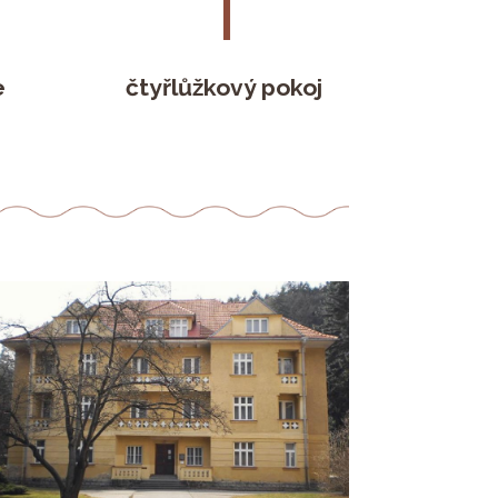
1
e
čtyřlůžkový pokoj