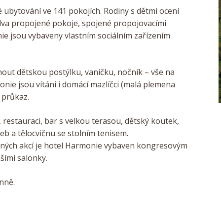
 ubytování ve 141 pokojích. Rodiny s dětmi ocení
 dva propojené pokoje, spojené propojovacími
ie jsou vybaveny vlastním sociálním zařízením
ut dětskou postýlku, vaničku, nočník – vše na
onie jsou vítáni i domácí mazlíčci (malá plemena
 průkaz.
restauraci, bar s velkou terasou, dětský koutek,
eb a tělocvičnu se stolním tenisem.
inných akcí je hotel Harmonie vybaven kongresovým
šími salonky.
nně.