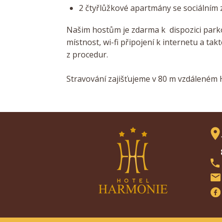
2 čtyřlůžkové apartmány se sociálním 
Našim hostům je zdarma k dispozici parkov
místnost, wi-fi připojení k internetu a ta
z procedur.
Stravování zajišťujeme v 80 m vzdáleném H
85