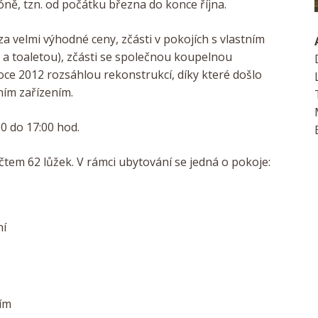
zóně, tzn. od počátku března do konce října.
za velmi výhodné ceny, zčásti v
pokojích s vlastním
 a toaletou), zčásti se společnou koupelnou
roce 2012 rozsáhlou rekonstrukcí, díky které došlo
ním zařízením.
0 do 17:00 hod.
očtem 62 lůžek. V rámci ubytování se jedná o pokoje:
ní
ním