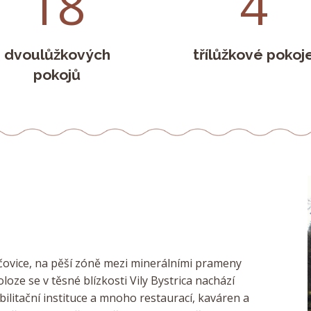
18
4
dvoulůžkových
třílůžkové pokoj
pokojů
hačovice, na pěší zóně mezi minerálními prameny
oloze se v těsné blízkosti Vily Bystrica nachází
abilitační instituce a mnoho restaurací, kaváren a