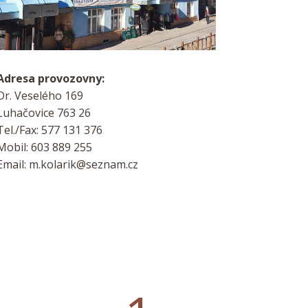
Adresa provozovny:
Dr. Veselého 169
Luhačovice 763 26
Tel./Fax: 577 131 376
Mobil: 603 889 255
Email: m.kolarik@seznam.cz