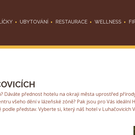
LÍČKY
UBYTOVÁNÍ
RESTAURACE
WELLNESS
FI
ČOVICÍCH
? Dáváte přednost hotelu na okraji města uprostřed přírod
ntru všeho dění v lázeňské zóně? Pak jsou pro Vás ideální Ho
podle představ. Vyberte si, který náš hotel v Luhačovicích 