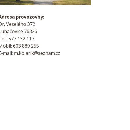
Adresa provozovny:
Dr. Veselého 372
Luhačovice 76326
Tel.: 577 132 117
Mobil: 603 889 255
E-mail: m.kolarik@seznam.cz