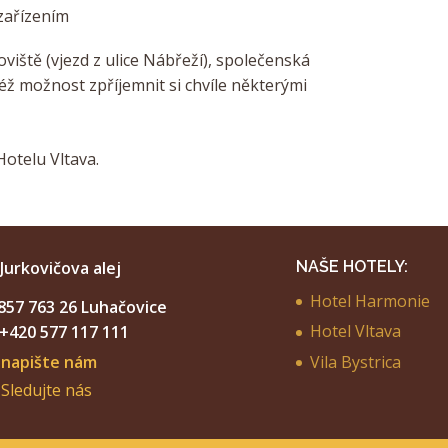
zařízením
iště (vjezd z ulice Nábřeží), společenská
ktéž možnost zpříjemnit si chvíle některými
otelu Vltava.
Jurkovičova alej
NAŠE HOTELY:
Hotel Harmonie
7 763 26 Luhačovice
Hotel Vltava
+420 577 117 111
Vila Bystrica
napište nám
Sledujte nás