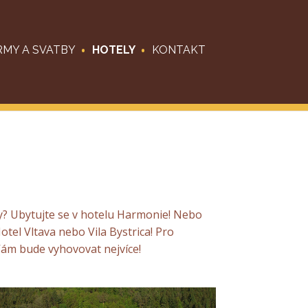
RMY A SVATBY
HOTELY
KONTAKT
y? Ubytujte se v hotelu Harmonie! Nebo
tel Vltava nebo Vila Bystrica! Pro
Vám bude vyhovovat nejvíce!