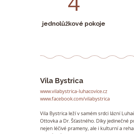
4
jednolůžkové pokoje
Vila Bystrica
www.vilabystrica-luhacovice.cz
www.facebook.com/vilabystrica
Vila Bystrica leží v samém srdci lázní Lu
Ottovka a Dr. Šťastného. D
íky jedinečné p
nejen léčivé prameny, ale i kulturní a reh