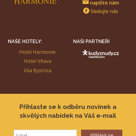
napište nám
Sledujte nás
NAŠE HOTELY:
NAŠI PARTNEŘI
Hotel Harmonie
Hotel Vltava
Vila Bystrica
Přihlaste se k odběru novinek a
skvělých nabídek na Váš e-mail