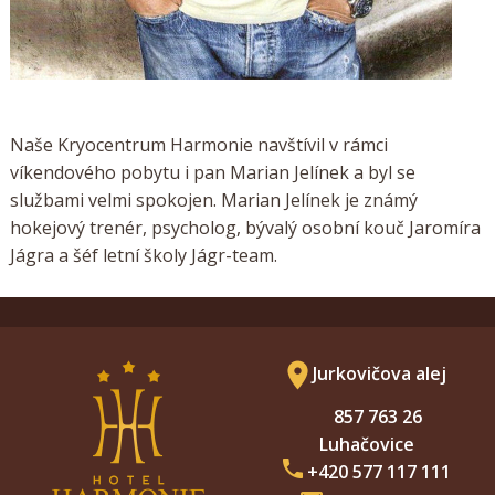
Naše Kryocentrum Harmonie navštívil v rámci
víkendového pobytu i pan Marian Jelínek a byl se
službami velmi spokojen. Marian Jelínek je známý
hokejový trenér, psycholog, bývalý osobní kouč Jaromíra
Jágra a šéf letní školy Jágr-team.
Jurkovičova alej
857 763 26
Luhačovice
+420 577 117 111